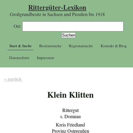
Rittergüter-Lexikon
Großgrundbesitz in Sachsen und Preußen bis 1918
Ort:
Start & Suche
Besitzersuche
Regionalsuche
Kontakt & Blog
Datenschutz
Impressum
« zurück
Klein Klitten
Rittergut
s. Domnau
Kreis Friedland
Provinz Ostpreußen