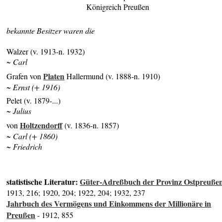
Königreich Preußen
bekannte Besitzer waren die
Walzer (v. 1913-n. 1932)
~ Carl
Platen
Grafen von
Hallermund (v. 1888-n. 1910)
~ Ernst (+ 1916)
Pelet (v. 1879-...)
~ Julius
Holtzendorff
von
(v. 1836-n. 1857)
~ Carl
(+ 1860)
~ Friedrich
statistische Literatur:
Güter-Adreßbuch der Provinz Ostpreuße
1913, 216; 1920, 204; 1922, 204; 1932, 237
Jahrbuch des Vermögens und Einkommens der Millionäre in
Preußen
- 1912, 855