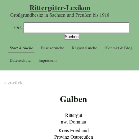
Rittergüter-Lexikon
Großgrundbesitz in Sachsen und Preußen bis 1918
Ort:
Start & Suche
Besitzersuche
Regionalsuche
Kontakt & Blog
Datenschutz
Impressum
« zurück
Galben
Rittergut
nw. Domnau
Kreis Friedland
Provinz Ostpreußen