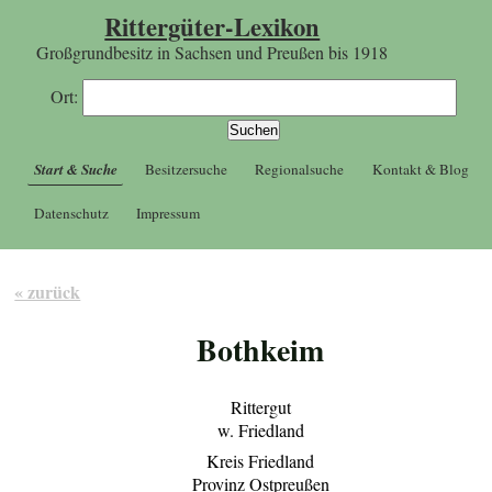
Rittergüter-Lexikon
Großgrundbesitz in Sachsen und Preußen bis 1918
Ort:
Start & Suche
Besitzersuche
Regionalsuche
Kontakt & Blog
Datenschutz
Impressum
« zurück
Bothkeim
Rittergut
w. Friedland
Kreis Friedland
Provinz Ostpreußen