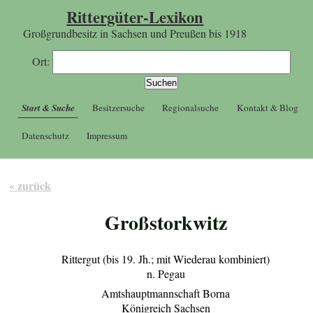
Rittergüter-Lexikon
Großgrundbesitz in Sachsen und Preußen bis 1918
Ort:
Start & Suche
Besitzersuche
Regionalsuche
Kontakt & Blog
Datenschutz
Impressum
« zurück
Großstorkwitz
Rittergut (bis 19. Jh.; mit Wiederau kombiniert)
n. Pegau
Amtshauptmannschaft Borna
Königreich Sachsen