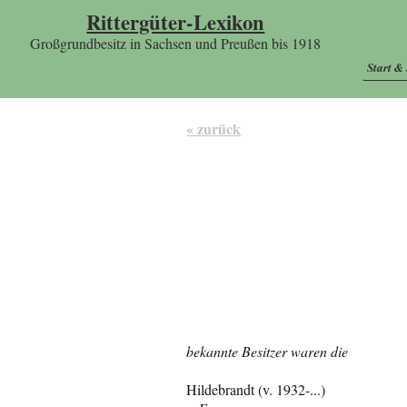
Rittergüter-Lexikon
Großgrundbesitz in Sachsen und Preußen bis 1918
Start &
« zurück
bekannte Besitzer waren die
Hildebrandt (v. 1932-...)