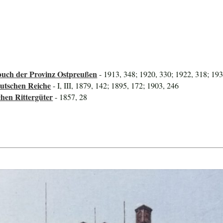
uch der Provinz Ostpreußen
- 1913, 348; 1920, 330; 1922, 318; 19
utschen Reiche
- I, III, 1879, 142; 1895, 172; 1903, 246
hen Rittergüter
- 1857, 28