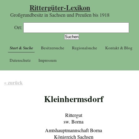
Rittergüter-Lexikon
Großgrundbesitz in Sachsen und Preußen bis 1918
Ort:
Start & Suche
Besitzersuche
Regionalsuche
Kontakt & Blog
Datenschutz
Impressum
« zurück
Kleinhermsdorf
Rittergut
sw. Borna
Amtshauptmannschaft Borna
Königreich Sachsen