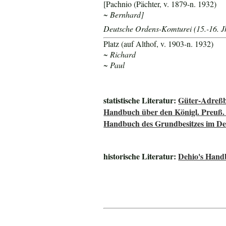
[Pachnio (Pächter, v. 1879-n. 1932)
~ Bernhard]
Deutsche Ordens-Komturei (15.-16. J
Platz (auf Althof, v. 1903-n. 1932)
~ Richard
~ Paul
statistische Literatur:
Güter-Adreßb
Handbuch über den Königl. Preuß.
Handbuch des Grundbesitzes im De
historische Literatur:
Dehio's Hand