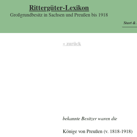
Rittergüter-Lexikon
Großgrundbesitz in Sachsen und Preußen bis 1918
Start &
« zurück
bekannte Besitzer waren die
Könige von Preußen (v. 1818-1918)