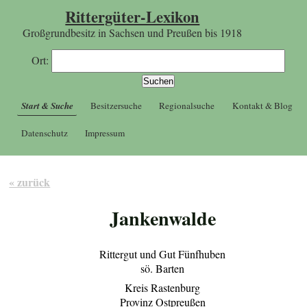
Rittergüter-Lexikon
Großgrundbesitz in Sachsen und Preußen bis 1918
Ort:
Start & Suche
Besitzersuche
Regionalsuche
Kontakt & Blog
Datenschutz
Impressum
« zurück
Jankenwalde
Rittergut und Gut Fünfhuben
sö. Barten
Kreis Rastenburg
Provinz Ostpreußen