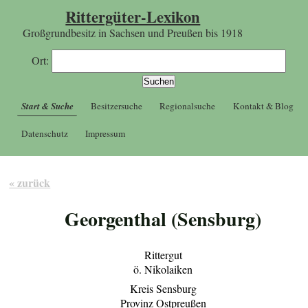
Rittergüter-Lexikon
Großgrundbesitz in Sachsen und Preußen bis 1918
Ort:
Start & Suche
Besitzersuche
Regionalsuche
Kontakt & Blog
Datenschutz
Impressum
« zurück
Georgenthal (Sensburg)
Rittergut
ö. Nikolaiken
Kreis Sensburg
Provinz Ostpreußen