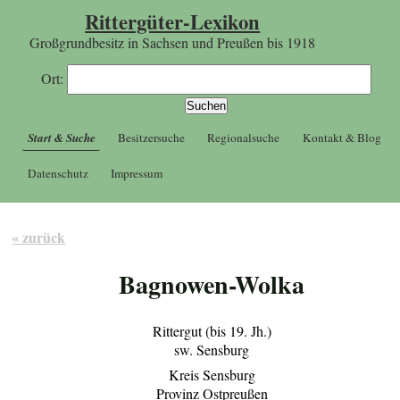
Rittergüter-Lexikon
Großgrundbesitz in Sachsen und Preußen bis 1918
Ort:
Start & Suche
Besitzersuche
Regionalsuche
Kontakt & Blog
Datenschutz
Impressum
« zurück
Bagnowen-Wolka
Rittergut (bis 19. Jh.)
sw. Sensburg
Kreis Sensburg
Provinz Ostpreußen