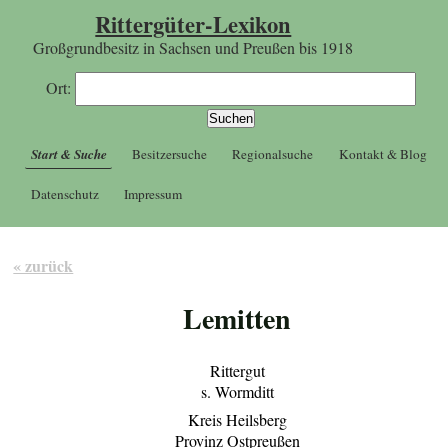
Rittergüter-Lexikon
Großgrundbesitz in Sachsen und Preußen bis 1918
Ort:
Start & Suche
Besitzersuche
Regionalsuche
Kontakt & Blog
Datenschutz
Impressum
« zurück
Lemitten
Rittergut
s. Wormditt
Kreis Heilsberg
Provinz Ostpreußen