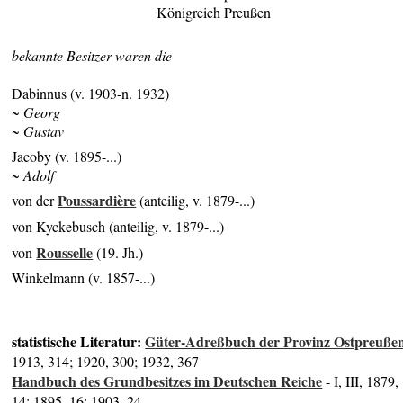
Königreich Preußen
bekannte Besitzer waren die
Dabinnus (v. 1903-n. 1932)
~ Georg
~ Gustav
Jacoby (v. 1895-...)
~ Adolf
Poussardière
von der
(anteilig, v. 1879-...)
von Kyckebusch (anteilig, v. 1879-...)
Rousselle
von
(19. Jh.)
Winkelmann (v. 1857-...)
statistische Literatur:
Güter-Adreßbuch der Provinz Ostpreuße
1913, 314; 1920, 300; 1932, 367
Handbuch des Grundbesitzes im Deutschen Reiche
- I, III, 1879,
14; 1895, 16; 1903, 24