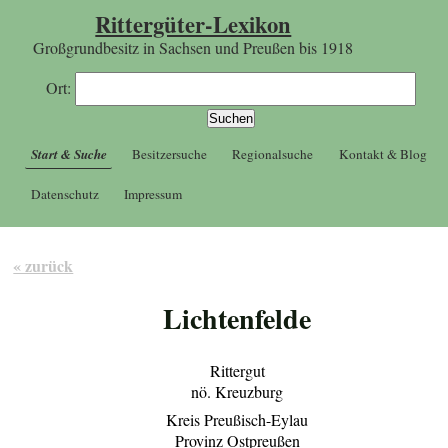
Rittergüter-Lexikon
Großgrundbesitz in Sachsen und Preußen bis 1918
Ort:
Start & Suche
Besitzersuche
Regionalsuche
Kontakt & Blog
Datenschutz
Impressum
« zurück
Lichtenfelde
Rittergut
nö. Kreuzburg
Kreis Preußisch-Eylau
Provinz Ostpreußen