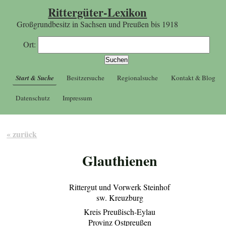
Rittergüter-Lexikon
Großgrundbesitz in Sachsen und Preußen bis 1918
Ort:
Start & Suche
Besitzersuche
Regionalsuche
Kontakt & Blog
Datenschutz
Impressum
« zurück
Glauthienen
Rittergut und Vorwerk Steinhof
sw. Kreuzburg
Kreis Preußisch-Eylau
Provinz Ostpreußen