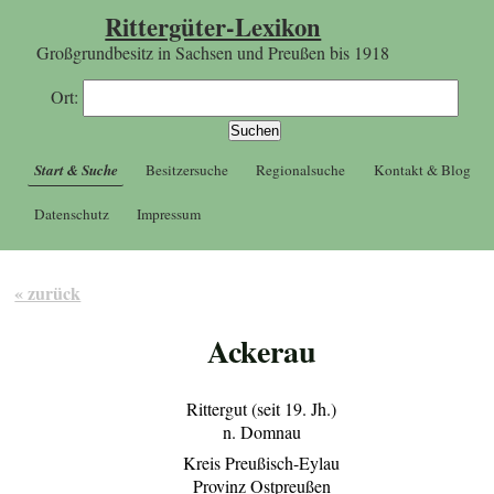
Rittergüter-Lexikon
Großgrundbesitz in Sachsen und Preußen bis 1918
Ort:
Start & Suche
Besitzersuche
Regionalsuche
Kontakt & Blog
Datenschutz
Impressum
« zurück
Ackerau
Rittergut (seit 19. Jh.)
n. Domnau
Kreis Preußisch-Eylau
Provinz Ostpreußen