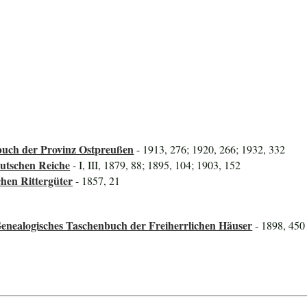
uch der Provinz Ostpreußen
- 1913, 276; 1920, 266; 1932, 332
utschen Reiche
- I, III, 1879, 88; 1895, 104; 1903, 152
hen Rittergüter
- 1857, 21
enealogisches Taschenbuch der Freiherrlichen Häuser
- 1898, 450