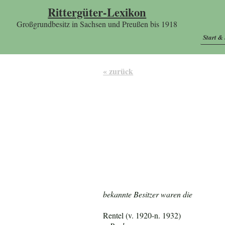
Rittergüter-Lexikon
Großgrundbesitz in Sachsen und Preußen bis 1918
Start &
« zurück
bekannte Besitzer waren die
Rentel (v. 1920-n. 1932)