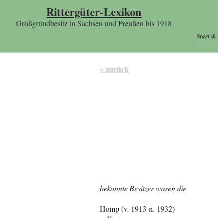
Rittergüter-Lexikon
Großgrundbesitz in Sachsen und Preußen bis 1918
Start &
« zurück
bekannte Besitzer waren die
Homp (v. 1913-n. 1932)