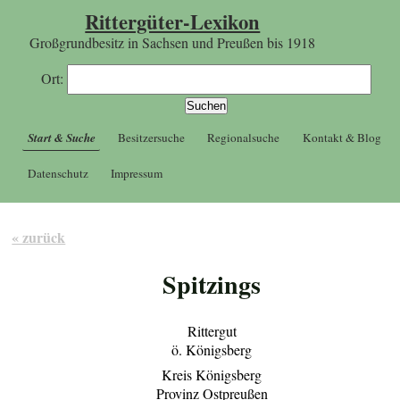
Rittergüter-Lexikon
Großgrundbesitz in Sachsen und Preußen bis 1918
Ort:
Start & Suche
Besitzersuche
Regionalsuche
Kontakt & Blog
Datenschutz
Impressum
« zurück
Spitzings
Rittergut
ö. Königsberg
Kreis Königsberg
Provinz Ostpreußen