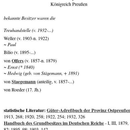
Königreich Preußen
bekannte Besitzer waren die
Treuhandstelle (v. 1932-...)
Weller (v. 1903-n. 1922)
~ Paul
Bilio (v. 1895-...)
Olfers
von
(v. 1857-n. 1879)
~ Ernst (* 1840)
~ Hedwig (geb. von Stägemann, + 1891)
Staegemann
von
(anteilig, v. 1857-...)
von Roeder (17. Jh.)
statistische Literatur:
Güter-Adreßbuch der Provinz Ostpreuße
1913, 268; 1920, 258; 1922, 254; 1932, 326
Handbuch des Grundbesitzes im Deutschen Reiche
- I, III, 1879,
82; 1895, 98; 1903, 142