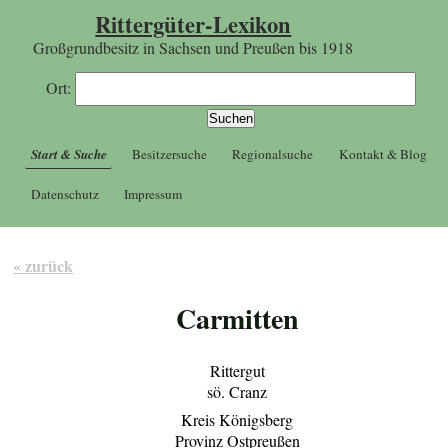
Rittergüter-Lexikon
Großgrundbesitz in Sachsen und Preußen bis 1918
Ort:
Start & Suche
Besitzersuche
Regionalsuche
Kontakt & Blog
Datenschutz
Impressum
« zurück
Carmitten
Rittergut
sö. Cranz
Kreis Königsberg
Provinz Ostpreußen