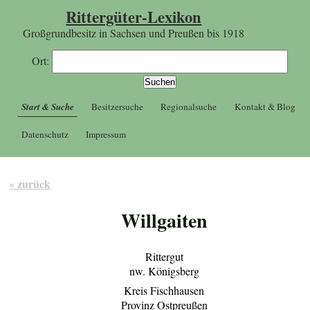
Rittergüter-Lexikon
Großgrundbesitz in Sachsen und Preußen bis 1918
Ort:
Start & Suche
Besitzersuche
Regionalsuche
Kontakt & Blog
Datenschutz
Impressum
« zurück
Willgaiten
Rittergut
nw. Königsberg
Kreis Fischhausen
Provinz Ostpreußen