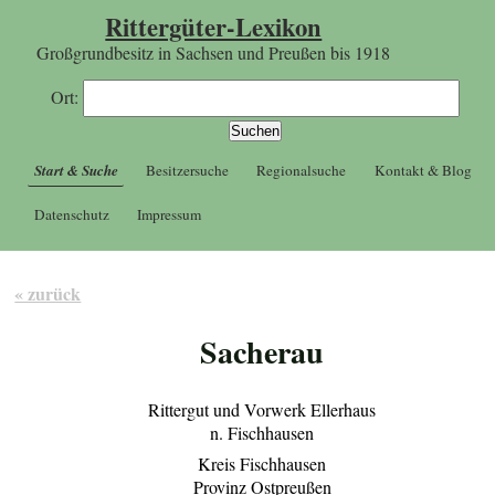
Rittergüter-Lexikon
Großgrundbesitz in Sachsen und Preußen bis 1918
Ort:
Start & Suche
Besitzersuche
Regionalsuche
Kontakt & Blog
Datenschutz
Impressum
« zurück
Sacherau
Rittergut und Vorwerk Ellerhaus
n. Fischhausen
Kreis Fischhausen
Provinz Ostpreußen