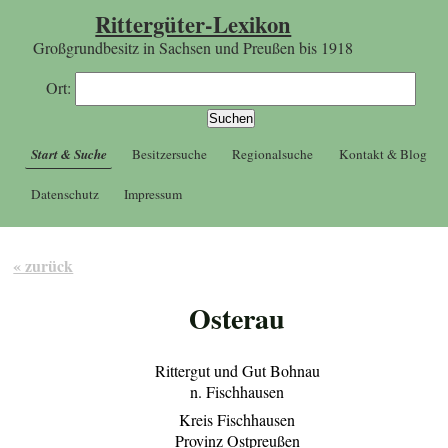
Rittergüter-Lexikon
Großgrundbesitz in Sachsen und Preußen bis 1918
Ort:
Start & Suche
Besitzersuche
Regionalsuche
Kontakt & Blog
Datenschutz
Impressum
« zurück
Osterau
Rittergut und Gut Bohnau
n. Fischhausen
Kreis Fischhausen
Provinz Ostpreußen