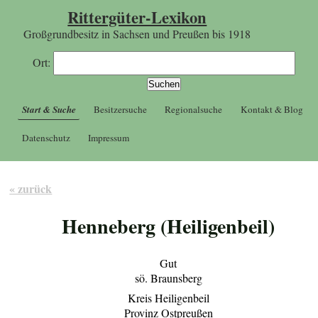
Rittergüter-Lexikon
Großgrundbesitz in Sachsen und Preußen bis 1918
Ort:
Start & Suche
Besitzersuche
Regionalsuche
Kontakt & Blog
Datenschutz
Impressum
« zurück
Henneberg (Heiligenbeil)
Gut
sö. Braunsberg
Kreis Heiligenbeil
Provinz Ostpreußen