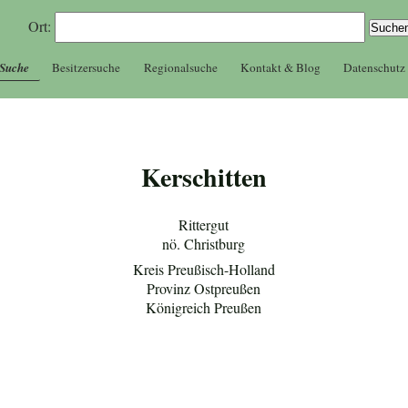
Ort:
 Suche
Besitzersuche
Regionalsuche
Kontakt & Blog
Datenschutz
Kerschitten
Rittergut
nö. Christburg
Kreis Preußisch-Holland
Provinz Ostpreußen
Königreich Preußen