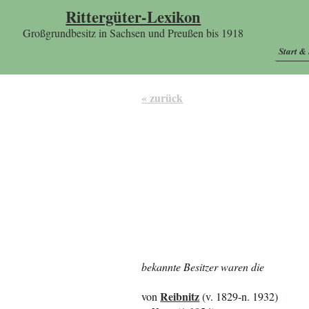
Rittergüter-Lexikon
Großgrundbesitz in Sachsen und Preußen bis 1918
Start &
« zurück
bekannte Besitzer waren die
Reibnitz
von
(v. 1829-n. 1932)