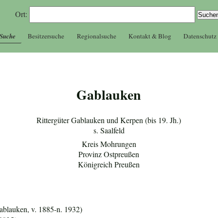
Ort:
 Suche
Besitzersuche
Regionalsuche
Kontakt & Blog
Datenschutz
Gablauken
Rittergüter Gablauken und Kerpen (bis 19. Jh.)
s. Saalfeld
Kreis Mohrungen
Provinz Ostpreußen
Königreich Preußen
ablauken, v. 1885-n. 1932)