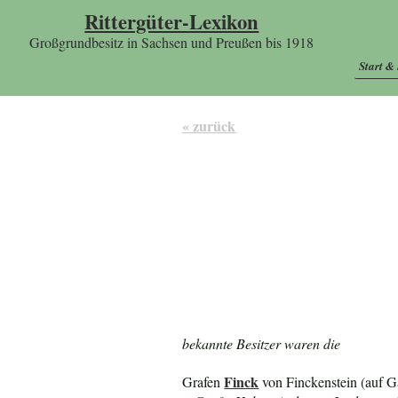
Rittergüter-Lexikon
Großgrundbesitz in Sachsen und Preußen bis 1918
Start &
« zurück
bekannte Besitzer waren die
Finck
Grafen
von Finckenstein (auf G