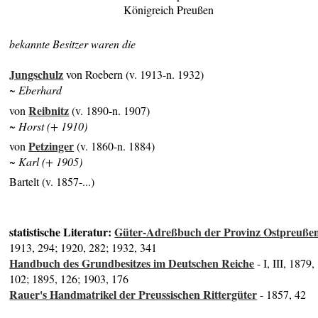
Königreich Preußen
bekannte Besitzer waren die
Jungschulz
von Roebern (v. 1913-n. 1932)
~ Eberhard
Reibnitz
von
(v. 1890-n. 1907)
~ Horst (+ 1910)
Petzinger
von
(v. 1860-n. 1884)
~ Karl (+ 1905)
Bartelt (v. 1857-...)
statistische Literatur:
Güter-Adreßbuch der Provinz Ostpreuße
1913, 294; 1920, 282; 1932, 341
Handbuch des Grundbesitzes im Deutschen Reiche
- I, III, 1879,
102; 1895, 126; 1903, 176
Rauer's Handmatrikel der Preussischen Rittergüter
- 1857, 42