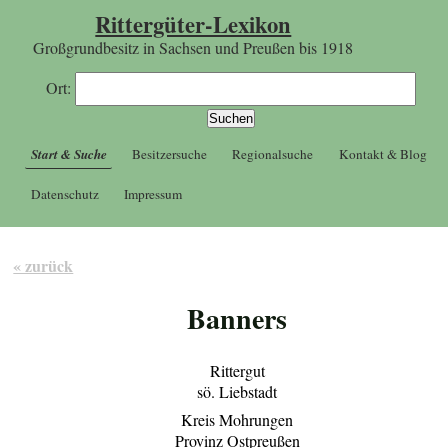
Rittergüter-Lexikon
Großgrundbesitz in Sachsen und Preußen bis 1918
Ort:
Start & Suche
Besitzersuche
Regionalsuche
Kontakt & Blog
Datenschutz
Impressum
« zurück
Banners
Rittergut
sö. Liebstadt
Kreis Mohrungen
Provinz Ostpreußen