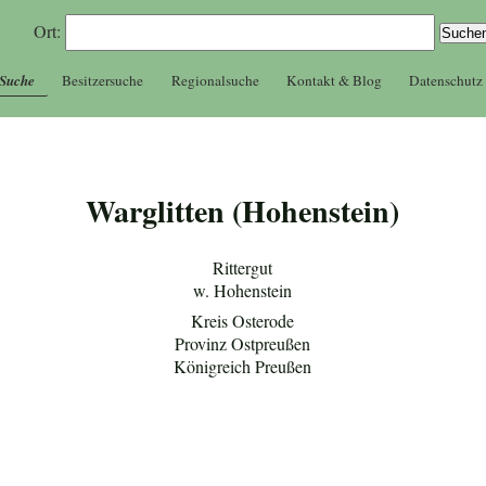
Ort:
 Suche
Besitzersuche
Regionalsuche
Kontakt & Blog
Datenschutz
Warglitten (Hohenstein)
Rittergut
w. Hohenstein
Kreis Osterode
Provinz Ostpreußen
Königreich Preußen