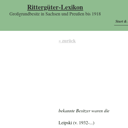
Rittergüter-Lexikon
Großgrundbesitz in Sachsen und Preußen bis 1918
Start &
« zurück
bekannte Besitzer waren die
Leipski (v. 1932-...)