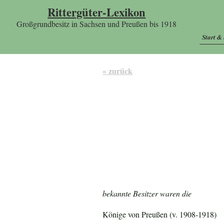
Rittergüter-Lexikon
Großgrundbesitz in Sachsen und Preußen bis 1918
Start &
« zurück
bekannte Besitzer waren die
Könige von Preußen (v. 1908-1918)