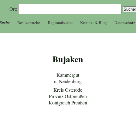
Ort:
 Suche
Besitzersuche
Regionalsuche
Kontakt & Blog
Datenschutz
Bujaken
Kammergut
n. Neidenburg
Kreis Osterode
Provinz Ostpreußen
Königreich Preußen