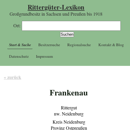
Rittergüter-Lexikon
Großgrundbesitz in Sachsen und Preußen bis 1918
Ort:
Start & Suche
Besitzersuche
Regionalsuche
Kontakt & Blog
Datenschutz
Impressum
« zurück
Frankenau
Rittergut
nw. Neidenburg
Kreis Neidenburg
Provinz Ostpreußen