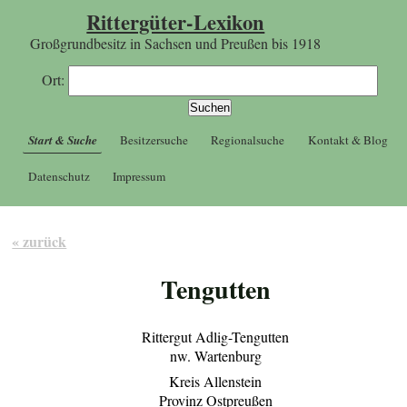
Rittergüter-Lexikon
Großgrundbesitz in Sachsen und Preußen bis 1918
Ort:
Start & Suche
Besitzersuche
Regionalsuche
Kontakt & Blog
Datenschutz
Impressum
« zurück
Tengutten
Rittergut Adlig-Tengutten
nw. Wartenburg
Kreis Allenstein
Provinz Ostpreußen