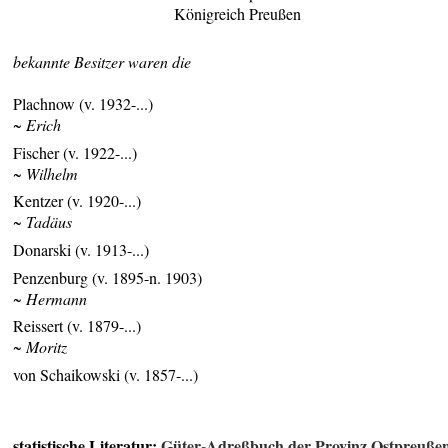
Königreich Preußen
bekannte Besitzer waren die
Plachnow (v. 1932-...)
~ Erich
Fischer (v. 1922-...)
~ Wilhelm
Kentzer (v. 1920-...)
~ Tadäus
Donarski (v. 1913-...)
Penzenburg (v. 1895-n. 1903)
~ Hermann
Reissert (v. 1879-...)
~ Moritz
von Schaikowski (v. 1857-...)
statistische Literatur:
Güter-Adreßbuch der Provinz Ostpreuße