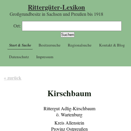
Rittergüter-Lexikon
Großgrundbesitz in Sachsen und Preußen bis 1918
Ort:
Start & Suche
Besitzersuche
Regionalsuche
Kontakt & Blog
Datenschutz
Impressum
« zurück
Kirschbaum
Rittergut Adlig-Kirschbaum
ö. Wartenburg
Kreis Allenstein
Provinz Ostpreußen