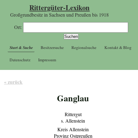
Rittergüter-Lexikon
Großgrundbesitz in Sachsen und Preußen bis 1918
Ort:
Start & Suche
Besitzersuche
Regionalsuche
Kontakt & Blog
Datenschutz
Impressum
« zurück
Ganglau
Rittergut
s. Allenstein
Kreis Allenstein
Provinz Ostpreußen