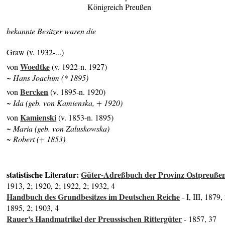
Königreich Preußen
bekannte Besitzer waren die
Graw (v. 1932-...)
Woedtke
von
(v. 1922-n. 1927)
~ Hans Joachim (* 1895)
Bercken
von
(v. 1895-n. 1920)
~ Ida (geb. von Kamienska, + 1920)
Kamienski
von
(v. 1853-n. 1895)
~ Maria (geb. von Zaluskowska)
~ Robert (+ 1853)
statistische Literatur:
Güter-Adreßbuch der Provinz Ostpreuße
1913, 2; 1920, 2; 1922, 2; 1932, 4
Handbuch des Grundbesitzes im Deutschen Reiche
- I, III, 1879,
1895, 2; 1903, 4
Rauer's Handmatrikel der Preussischen Rittergüter
- 1857, 37