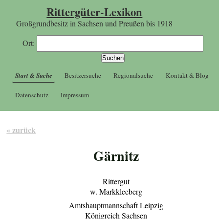
Rittergüter-Lexikon
Großgrundbesitz in Sachsen und Preußen bis 1918
Ort:
Start & Suche
Besitzersuche
Regionalsuche
Kontakt & Blog
Datenschutz
Impressum
« zurück
Gärnitz
Rittergut
w. Markkleeberg
Amtshauptmannschaft Leipzig
Königreich Sachsen