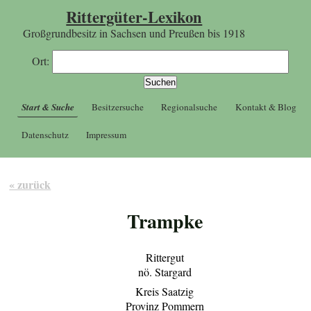
Rittergüter-Lexikon
Großgrundbesitz in Sachsen und Preußen bis 1918
Ort:
Start & Suche
Besitzersuche
Regionalsuche
Kontakt & Blog
Datenschutz
Impressum
« zurück
Trampke
Rittergut
nö. Stargard
Kreis Saatzig
Provinz Pommern