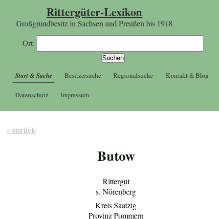
Rittergüter-Lexikon
Großgrundbesitz in Sachsen und Preußen bis 1918
Ort:
Start & Suche
Besitzersuche
Regionalsuche
Kontakt & Blog
Datenschutz
Impressum
« zurück
Butow
Rittergut
s. Nörenberg
Kreis Saatzig
Provinz Pommern