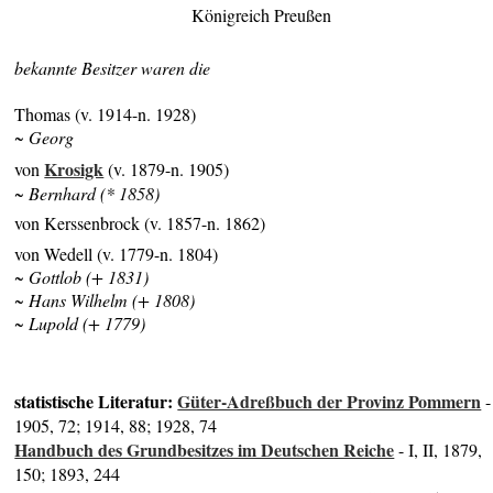
Königreich Preußen
bekannte Besitzer waren die
Thomas (v. 1914-n. 1928)
~ Georg
Krosigk
von
(v. 1879-n. 1905)
~ Bernhard (* 1858)
von Kerssenbrock (v. 1857-n. 1862)
von Wedell (v. 1779-n. 1804)
~ Gottlob (+ 1831)
~ Hans Wilhelm (+ 1808)
~ Lupold (+ 1779)
statistische Literatur:
Güter-Adreßbuch der Provinz Pommern
-
1905, 72; 1914, 88; 1928, 74
Handbuch des Grundbesitzes im Deutschen Reiche
- I, II, 1879,
150; 1893, 244