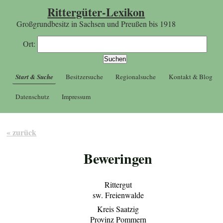
Rittergüter-Lexikon
Großgrundbesitz in Sachsen und Preußen bis 1918
Ort:
Start & Suche
Besitzersuche
Regionalsuche
Kontakt & Blog
Datenschutz
Impressum
« zurück
Beweringen
Rittergut
sw. Freienwalde
Kreis Saatzig
Provinz Pommern