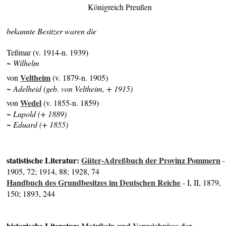
Königreich Preußen
bekannte Besitzer waren die
Teßmar (v. 1914-n. 1939)
~ Wilhelm
Veltheim
von
(v. 1879-n. 1905)
~ Adelheid (geb. von Veltheim, + 1915)
Wedel
von
(v. 1855-n. 1859)
~ Lupold (+ 1889)
~ Eduard (+ 1855)
statistische Literatur:
Güter-Adreßbuch der Provinz Pommern
-
1905, 72; 1914, 88; 1928, 74
Handbuch des Grundbesitzes im Deutschen Reiche
- I, II, 1879,
150; 1893, 244
historische Literatur:
Matrikeln und Verzeichnisse der