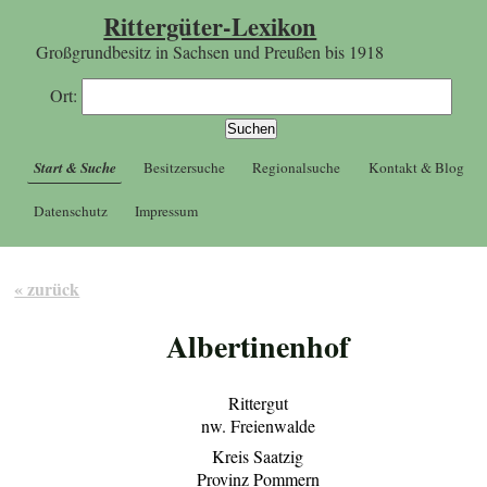
Rittergüter-Lexikon
Großgrundbesitz in Sachsen und Preußen bis 1918
Ort:
Start & Suche
Besitzersuche
Regionalsuche
Kontakt & Blog
Datenschutz
Impressum
« zurück
Albertinenhof
Rittergut
nw. Freienwalde
Kreis Saatzig
Provinz Pommern