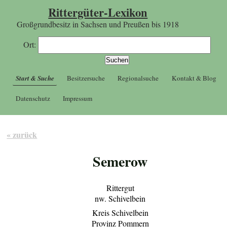
Rittergüter-Lexikon
Großgrundbesitz in Sachsen und Preußen bis 1918
Ort:
Start & Suche
Besitzersuche
Regionalsuche
Kontakt & Blog
Datenschutz
Impressum
« zurück
Semerow
Rittergut
nw. Schivelbein
Kreis Schivelbein
Provinz Pommern