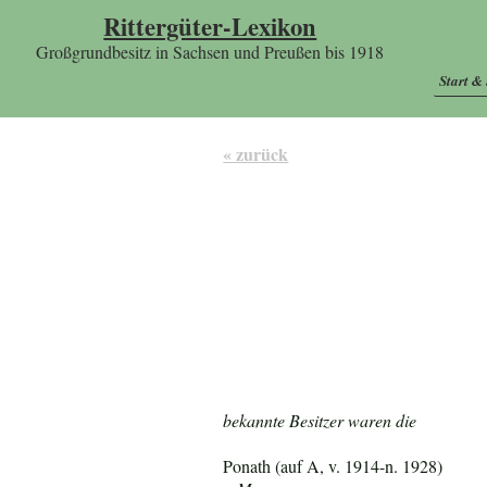
Rittergüter-Lexikon
Großgrundbesitz in Sachsen und Preußen bis 1918
Start &
« zurück
bekannte Besitzer waren die
Ponath (auf A, v. 1914-n. 1928)