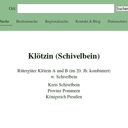
Ort:
 Suche
Besitzersuche
Regionalsuche
Kontakt & Blog
Datenschutz
Klötzin (Schivelbein)
Rittergüter Klötzin A und B (im 20. Jh. kombiniert)
w. Schivelbein
Kreis Schivelbein
Provinz Pommern
Königreich Preußen