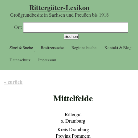
Rittergüter-Lexikon
Großgrundbesitz in Sachsen und Preußen bis 1918
Ort:
Start & Suche
Besitzersuche
Regionalsuche
Kontakt & Blog
Datenschutz
Impressum
« zurück
Mittelfelde
Rittergut
s. Dramburg
Kreis Dramburg
Provinz Pommern