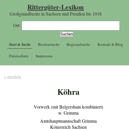
Rittergüter-Lexikon
Großgrundbesitz in Sachsen und Preußen bis 1918
Ort:
Start & Suche
Besitzersuche
Regionalsuche
Kontakt & Blog
Datenschutz
Impressum
« zurück
Köhra
Vorwerk (mit Belgershain kombiniert)
w. Grimma
Amtshauptmannschaft Grimma
Königreich Sachsen