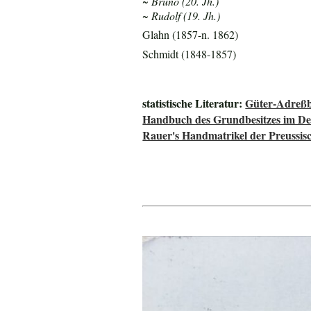
~ Bruno (20. Jh.)
~ Rudolf (19. Jh.)
Glahn (1857-n. 1862)
Schmidt (1848-1857)
statistische Literatur:
Güter-Adreßb
Handbuch des Grundbesitzes im De
Rauer's Handmatrikel der Preussisc