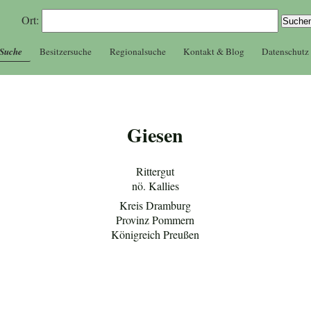
Ort:
 Suche
Besitzersuche
Regionalsuche
Kontakt & Blog
Datenschutz
Giesen
Rittergut
nö. Kallies
Kreis Dramburg
Provinz Pommern
Königreich Preußen