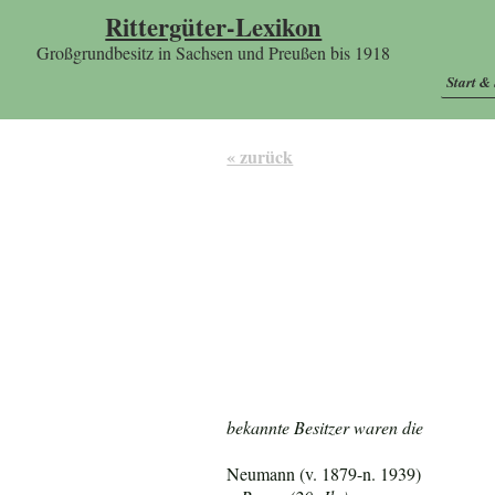
Rittergüter-Lexikon
Großgrundbesitz in Sachsen und Preußen bis 1918
Start &
« zurück
bekannte Besitzer waren die
Neumann (v. 1879-n. 1939)