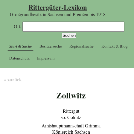
Rittergüter-Lexikon
Großgrundbesitz in Sachsen und Preußen bis 1918
Ort:
Start & Suche
Besitzersuche
Regionalsuche
Kontakt & Blog
Datenschutz
Impressum
« zurück
Zollwitz
Rittergut
sö. Colditz
Amtshauptmannschaft Grimma
Königreich Sachsen