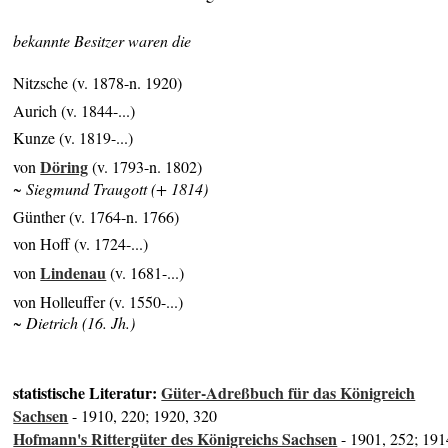
bekannte Besitzer waren die
Nitzsche (v. 1878-n. 1920)
Aurich (v. 1844-...)
Kunze (v. 1819-...)
Döring
von
(v. 1793-n. 1802)
~ Siegmund Traugott (+ 1814)
Günther (v. 1764-n. 1766)
von Hoff (v. 1724-...)
Lindenau
von
(v. 1681-...)
von Holleuffer (v. 1550-...)
~ Dietrich (16. Jh.)
statistische Literatur:
Güter-Adreßbuch für das Königreich
Sachsen
- 1910, 220; 1920, 320
Hofmann's Rittergüter des Königreichs Sachsen
- 1901, 252; 191