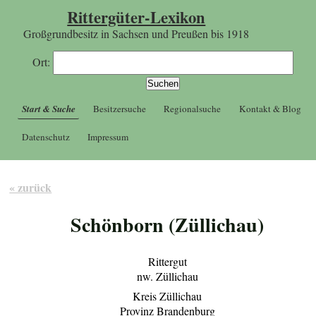
Rittergüter-Lexikon
Großgrundbesitz in Sachsen und Preußen bis 1918
Ort:
Start & Suche
Besitzersuche
Regionalsuche
Kontakt & Blog
Datenschutz
Impressum
« zurück
Schönborn (Züllichau)
Rittergut
nw. Züllichau
Kreis Züllichau
Provinz Brandenburg