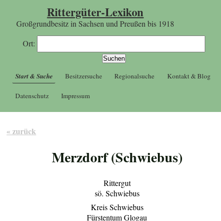
Rittergüter-Lexikon
Großgrundbesitz in Sachsen und Preußen bis 1918
Ort:
Start & Suche
Besitzersuche
Regionalsuche
Kontakt & Blog
Datenschutz
Impressum
« zurück
Merzdorf (Schwiebus)
Rittergut
sö. Schwiebus
Kreis Schwiebus
Fürstentum Glogau