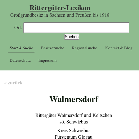
Rittergüter-Lexikon
Großgrundbesitz in Sachsen und Preußen bis 1918
Ort:
Start & Suche
Besitzersuche
Regionalsuche
Kontakt & Blog
Datenschutz
Impressum
« zurück
Walmersdorf
Rittergüter Walmersdorf und Keltschen
sö. Schwiebus
Kreis Schwiebus
Fürstentum Glogau