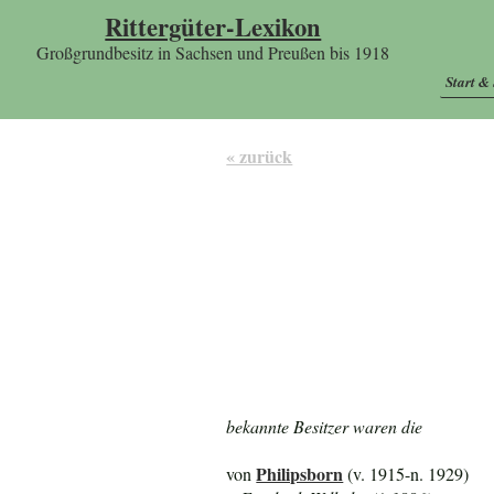
Rittergüter-Lexikon
Großgrundbesitz in Sachsen und Preußen bis 1918
Start &
« zurück
bekannte Besitzer waren die
Philipsborn
von
(v. 1915-n. 1929)