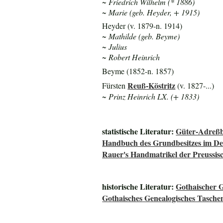
~ Friedrich Wilhelm (* 1886)
~ Marie (geb. Heyder, + 1915)
Heyder (v. 1879-n. 1914)
~ Mathilde (geb. Beyme)
~ Julius
~ Robert Heinrich
Beyme (1852-n. 1857)
Reuß-Köstritz
Fürsten
(v. 1827-...)
~ Prinz Heinrich LX. (+ 1833)
statistische Literatur:
Güter-Adreßb
Handbuch des Grundbesitzes im De
Rauer's Handmatrikel der Preussisc
historische Literatur:
Gothaischer 
Gothaisches Genealogisches Tasche