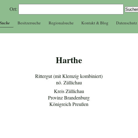
Ort:
 Suche
Besitzersuche
Regionalsuche
Kontakt & Blog
Datenschutz
Harthe
Rittergut (mit Klemzig kombiniert)
nö. Züllichau
Kreis Züllichau
Provinz Brandenburg
Königreich Preußen