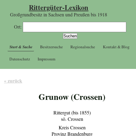
Rittergüter-Lexikon
Großgrundbesitz in Sachsen und Preußen bis 1918
Ort:
Start & Suche
Besitzersuche
Regionalsuche
Kontakt & Blog
Datenschutz
Impressum
« zurück
Grunow (Crossen)
Rittergut (bis 1855)
sö. Crossen
Kreis Crossen
Provinz Brandenburg