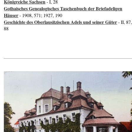
Königreiche Sachsen
- I, 28
Gothaisches Genealogisches Taschenbuch der Briefadeligen
Häuser
- 1908, 571; 1927, 190
Geschichte des Oberlausitzischen Adels und seiner Güter
- II, 87
88