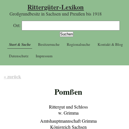
Rittergüter-Lexikon
Großgrundbesitz in Sachsen und Preußen bis 1918
Ort:
Start & Suche
Besitzersuche
Regionalsuche
Kontakt & Blog
Datenschutz
Impressum
« zurück
Pomßen
Rittergut und Schloss
w. Grimma
Amtshauptmannschaft Grimma
Königreich Sachsen