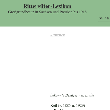
Rittergüter-Lexikon
Großgrundbesitz in Sachsen und Preußen bis 1918
Start &
« zurück
bekannte Besitzer waren die
Keil (v. 1885-n. 1929)