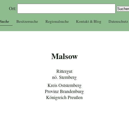
Ort:
 Suche
Besitzersuche
Regionalsuche
Kontakt & Blog
Datenschutz
Malsow
Rittergut
nö. Sternberg
Kreis Oststernberg
Provinz Brandenburg
Königreich Preußen