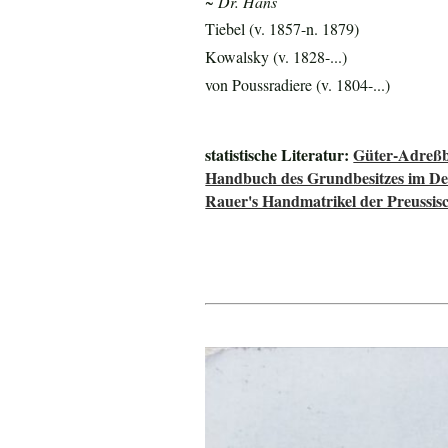
~ Dr. Hans
Tiebel (v. 1857-n. 1879)
Kowalsky (v. 1828-...)
von Poussradiere (v. 1804-...)
statistische Literatur:
Güter-Adreßb
Handbuch des Grundbesitzes im De
Rauer's Handmatrikel der Preussisc